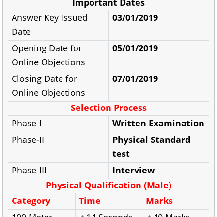
Important Dates
Answer Key Issued
03/01/2019
Date
Opening Date for
05/01/2019
Online Objections
Closing Date for
07/01/2019
Online Objections
Selection Process
Phase-I
Written Examination
Phase-II
Physical Standard
test
Phase-III
Interview
Physical Qualification (Male)
Category
Time
Marks
100 Meter
➧14 Seconds
➧40 Marks