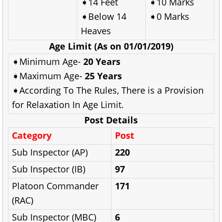
➧14 Feet
➧10 Marks
➧Below 14
➧0 Marks
Heaves
Age Limit (As on 01/01/2019)
➧
Minimum Age-
20 Years
➧
Maximum Age-
25 Years
➧
According To The Rules, There is a Provision
for Relaxation In Age Limit.
Post Details
Category
Post
Sub Inspector (AP)
220
Sub Inspector (IB)
97
Platoon Commander
171
(RAC)
Sub Inspector (MBC)
6