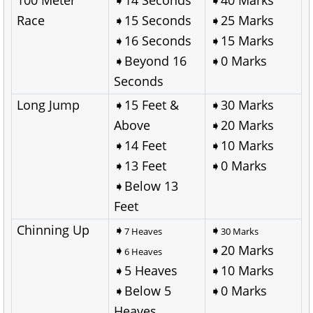
Race
➧15 Seconds
➧25 Marks
➧16 Seconds
➧15 Marks
➧Beyond 16
➧0 Marks
Seconds
Long Jump
➧15 Feet &
➧30 Marks
Above
➧20 Marks
➧14 Feet
➧10 Marks
➧13 Feet
➧0 Marks
➧Below 13
Feet
Chinning Up
➧
➧
7 Heaves
30 Marks
➧
➧20 Marks
6 Heaves
➧5 Heaves
➧10 Marks
➧Below 5
➧0 Marks
Heaves