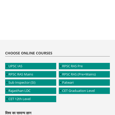
CHOOSE ONLINE COURSES
UPSC IAS
RPSC RAS Pre
RPSC RAS Mains
RPSC RAS (Pre+Mains)
Sub Inspector (SI)
Patwari
Rajasthan LDC
CET Graduation Level
CET 12th Level
विश्व का सामान्य ज्ञान