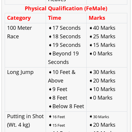
Physical Qualification (FeMale)
Category
Time
Marks
100 Meter
➧17 Seconds
➧40 Marks
Race
➧18 Seconds
➧25 Marks
➧19 Seconds
➧15 Marks
➧Beyond 19
➧0 Marks
Seconds
Long Jump
➧10 Feet &
➧30 Marks
Above
➧20 Marks
➧9 Feet
➧10 Marks
➧8 Feet
➧0 Marks
➧Below 8 Feet
Putting in Shot
➧
➧
16 Feet
30 Marks
(Wt. 4 kg)
➧
➧20 Marks
15 Feet