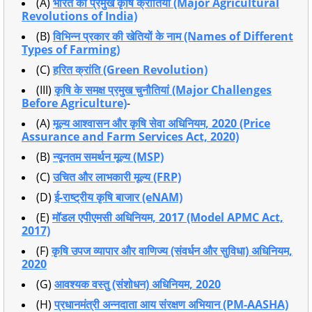
(A)
भारत की प्रमुख कृषि क्रांतियां (Major Agricultural
Revolutions of India)
(B)
विभिन्न प्रकार की खेतियों के नाम (Names of Different
Types of Farming)
(C)
हरित क्रांति (Green Revolution)
(III)
कृषि के समक्ष प्रमुख चुनौतियां (Major Challenges
Before Agriculture)
-
(A)
मूल्य आश्वासन और कृषि सेवा अधिनियम, 2020 (Price
Assurance and Farm Services Act, 2020)
(B)
न्यूनतम समर्थन मूल्य (MSP)
(C)
उचित और लाभकारी मूल्य (FRP)
(D)
ई-राष्ट्रीय कृषि बाजार (eNAM)
(E)
मॉडल एपीएमसी अधिनियम, 2017 (Model APMC Act,
2017)
(F)
कृषि उपज व्यापार और वाणिज्य (संवर्धन और सुविधा) अधिनियम,
2020
(G)
आवश्यक वस्तु (संशोधन) अधिनियम, 2020
(H)
प्रधानमंत्री अन्नदाता आय संरक्षण अभियान (PM-AASHA)