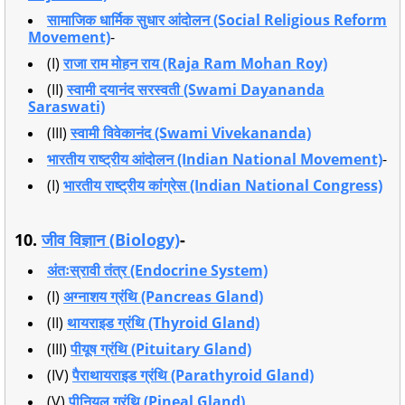
सामाजिक धार्मिक सुधार आंदोलन (Social Religious Reform
Movement)
-
(I)
राजा राम मोहन राय (Raja Ram Mohan Roy)
(II)
स्वामी दयानंद सरस्वती (Swami Dayananda
Saraswati)
(III)
स्वामी विवेकानंद (Swami Vivekananda)
भारतीय राष्ट्रीय आंदोलन (Indian National Movement)
-
(I)
भारतीय राष्ट्रीय कांग्रेस (Indian National Congress)
10.
जीव विज्ञान (Biology)
-
अंतःस्रावी तंत्र (Endocrine System)
(I)
अग्नाशय ग्रंथि (Pancreas Gland)
(II)
थायराइड ग्रंथि (Thyroid Gland)
(III)
पीयूष ग्रंथि (Pituitary Gland)
(IV)
पैराथायराइड ग्रंथि (Parathyroid Gland)
(V)
पीनियल ग्रंथि (Pineal Gland)