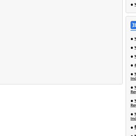
भ
Ind
Re
Re
Ind