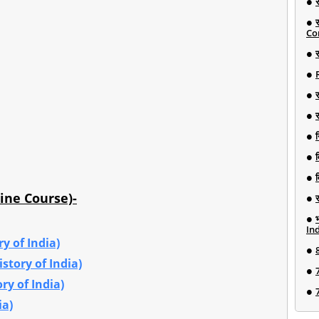
Co
र
न
ine Course)-
Ind
ry of India)
istory of India)
ory of India)
ia)