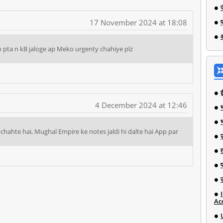
17 November 2024 at 18:08
 to pta n kB jaloge ap Meko urgenty chahiye plz
4 December 2024 at 12:46
भ
i chahte hai, Mughal Empire ke notes jaldi hi dalte hai App par
Ac