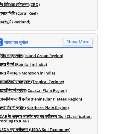
जैव विविधता अभिसमय (CBD)
प्रवाल भित्ति (Coral Reef)
आर्द्रभूमि (Wetland)
Show More
भारत का भूगोल
द्वीपीय समूह प्रदेश (Island Group Region)
ारत में वर्षा (Rainfall in India)
भारत में मानसून (Monsoon in India)
उष्णकटिबंधीय चक्रवात (Tropical Cyclone)
तटवर्ती मैदानी प्रदेश (Coastal Plain Region)
प्रायद्वीपीय पठारी प्रदेश (Peninsular Plateau Region)
उत्तरी मैदानी प्रदेश (Northern Plain Region)
ICAR के अनुसार भारतीय मृदा का वर्गीकरण (Soil Classification
cording to ICAR)
USDA मृदा वर्गीकरण (USDA Soil Taxonomy)