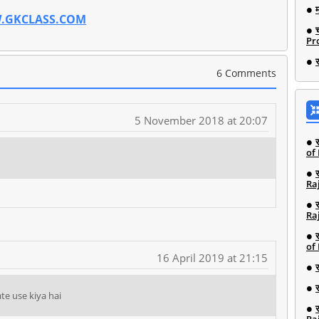
.GKCLASS.COM
Pro
6 Comments
5 November 2018 at 20:07
of
Ra
Ra
of
16 April 2019 at 21:15
te use kiya hai