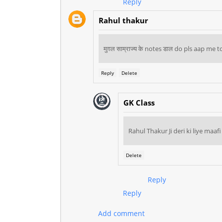
Reply
Rahul thakur
मुग़ल साम्राज्य के notes डाल do pls aap me
Reply
Delete
GK Class
Rahul Thakur Ji deri ki liye maaf
Delete
Reply
Reply
Add comment