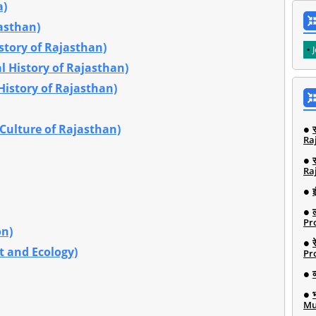
a)
jasthan)
History of Rajasthan)
val History of Rajasthan)
 History of Rajasthan)
nd Culture of Rajasthan)
Ra
Ra
इ
Pro
on)
ent and Ecology)
Pro
Mu