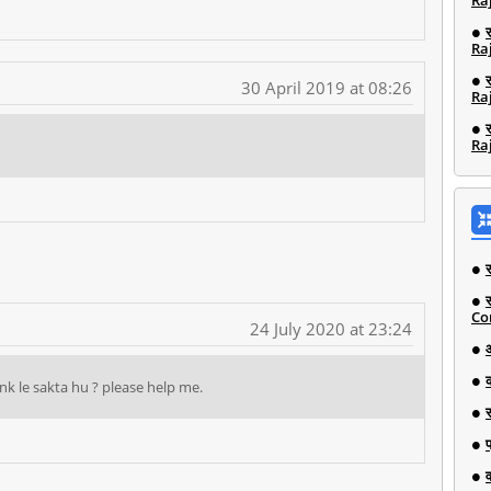
Ra
Ra
30 April 2019 at 08:26
Ra
Ra
Co
24 July 2020 at 23:24
nk le sakta hu ? please help me.
व