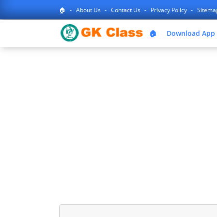
🏠
About Us
Contact Us
Privacy Policy
Sitem
🏠
Download App