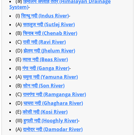
(अ)
हिमालय अपवाह तंत्र (Himalayan Drainage
System)
-
(I)
सिन्धु नदी (Indus River)
-
(A)
सतलुज नदी (Sutlej River)
(B)
चिनाब नदी (Chenab River)
(C)
रावी नदी (Ravi River)
(D)
झेलम नदी (Jhelum River)
(E)
व्यास नदी (Beas River)
(II)
गंगा नदी (Ganga River)
-
(A)
यमुना नदी (Yamuna River)
(B)
सोन नदी (Son River)
(C)
रामगंगा नदी (Ramganga River)
(D)
घाघरा नदी (Ghaghara River)
(E)
कोसी नदी (Kosi River)
(III)
हुगली नदी (Hooghly River)
-
(A)
दामोदर नदी (Damodar River)