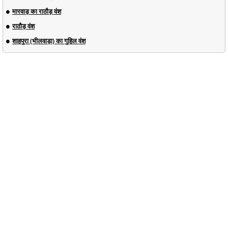
मारवाड़ का राठौड़ वंश
राठौड़ वंश
शाहपुरा (भीलवाड़ा) का गुहिल वंश