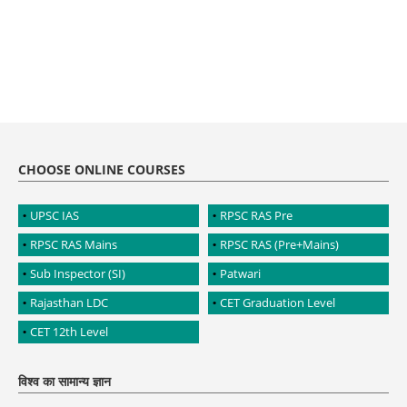
CHOOSE ONLINE COURSES
UPSC IAS
RPSC RAS Pre
RPSC RAS Mains
RPSC RAS (Pre+Mains)
Sub Inspector (SI)
Patwari
Rajasthan LDC
CET Graduation Level
CET 12th Level
विश्व का सामान्य ज्ञान