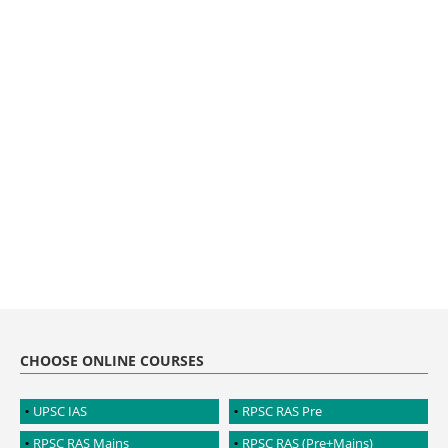
CHOOSE ONLINE COURSES
UPSC IAS
RPSC RAS Pre
RPSC RAS Mains
RPSC RAS (Pre+Mains)