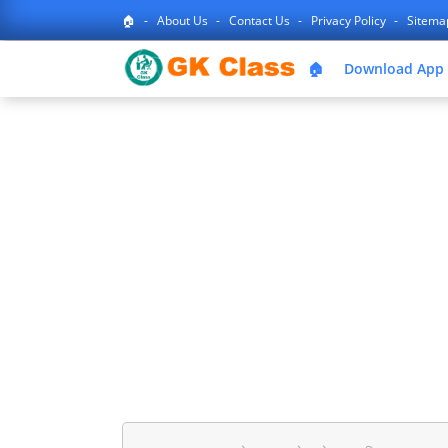
🏠
About Us
Contact Us
Privacy Policy
Sitem
🏠
Download App