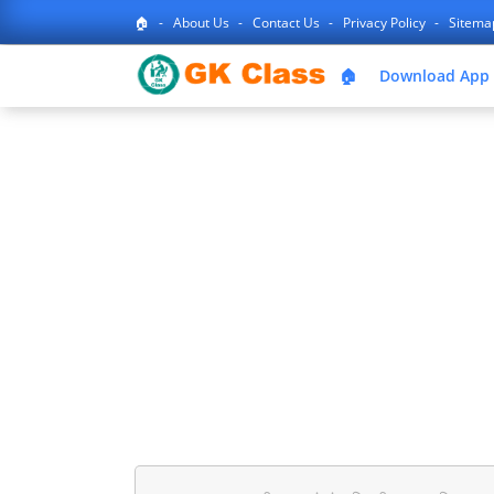
🏠
About Us
Contact Us
Privacy Policy
Sitem
🏠
Download App