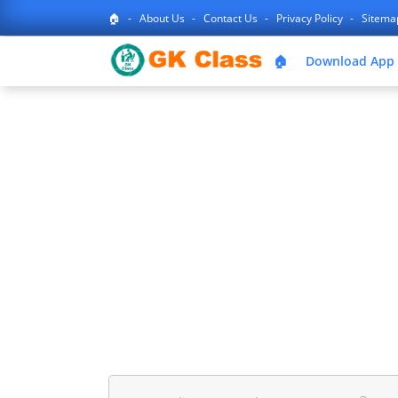
🏠
About Us
Contact Us
Privacy Policy
Sitem
🏠
Download App