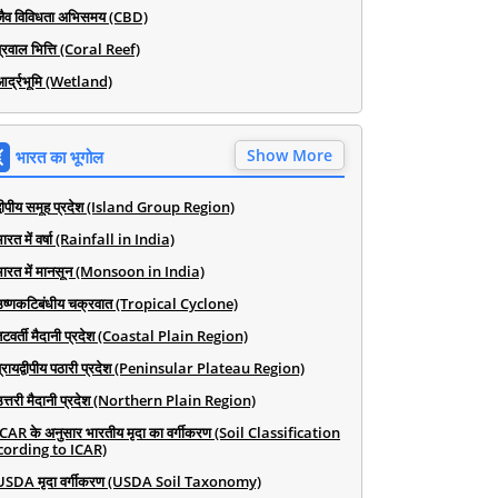
जैव विविधता अभिसमय (CBD)
प्रवाल भित्ति (Coral Reef)
आर्द्रभूमि (Wetland)
Show More
भारत का भूगोल
द्वीपीय समूह प्रदेश (Island Group Region)
ारत में वर्षा (Rainfall in India)
भारत में मानसून (Monsoon in India)
उष्णकटिबंधीय चक्रवात (Tropical Cyclone)
तटवर्ती मैदानी प्रदेश (Coastal Plain Region)
प्रायद्वीपीय पठारी प्रदेश (Peninsular Plateau Region)
उत्तरी मैदानी प्रदेश (Northern Plain Region)
ICAR के अनुसार भारतीय मृदा का वर्गीकरण (Soil Classification
cording to ICAR)
USDA मृदा वर्गीकरण (USDA Soil Taxonomy)