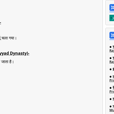
-
ूं चला गया।
Ra
Saiyyad Dynasty)-
 जाता है।
Ra
इ
Pro
Pro
Mu