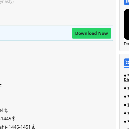
Dynasty)
Download Now
Do
Dh
-
4 ई.
-1445 ई.
ah)- 1445-1451 ई.