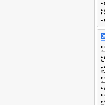
Pro
of
Ra
Ra
of