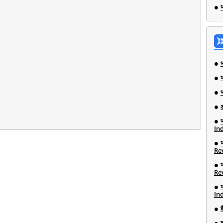
भ
Ind
Re
Re
Ind