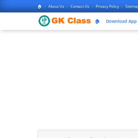
🏠
About Us
Contact Us
Privacy Policy
Sitem
🏠
Download App