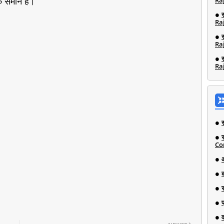
े समान है।
Ra
Ra
Ra
Ra
Co
व