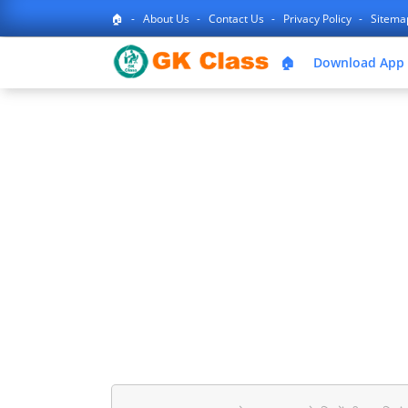
🏠
About Us
Contact Us
Privacy Policy
Sitem
🏠
Download App