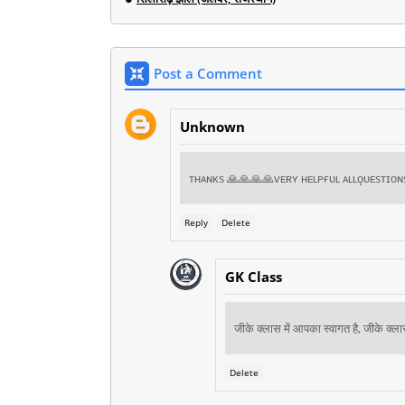
Post a Comment
Unknown
ᴛʜᴀɴᴋs 🙏🙏🙏🙏ᴠᴇʀʏ ʜᴇʟᴘғᴜʟ ᴀʟʟǫᴜᴇsᴛɪᴏɴ
Reply
Delete
GK Class
जीके क्लास में आपका स्वागत है, जीके क्ल
Delete