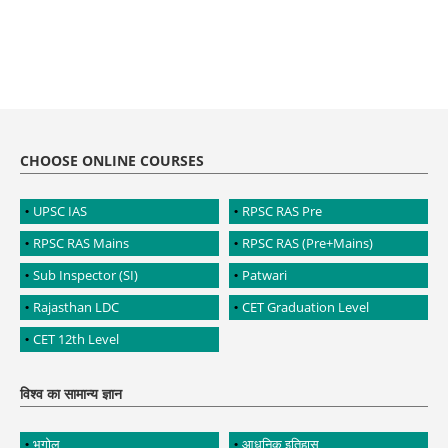
CHOOSE ONLINE COURSES
UPSC IAS
RPSC RAS Pre
RPSC RAS Mains
RPSC RAS (Pre+Mains)
Sub Inspector (SI)
Patwari
Rajasthan LDC
CET Graduation Level
CET 12th Level
विश्व का सामान्य ज्ञान
भूगोल
आधुनिक इतिहास