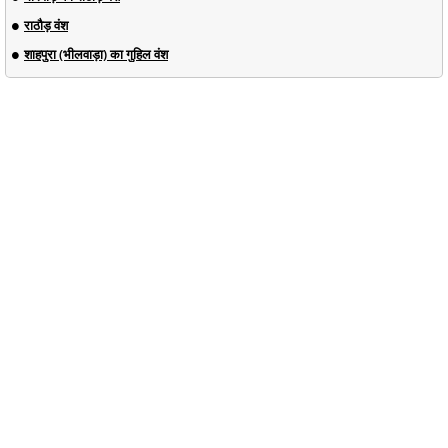
राठौड़ वंश
शाहपुरा (भीलवाड़ा) का गुहिल वंश