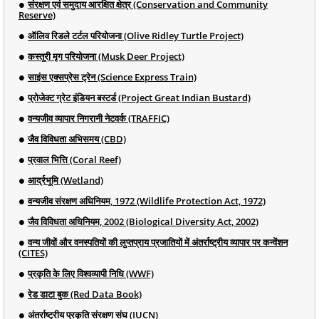
संरक्षण एवं समुदाय आरक्षित क्षेत्र (Conservation and Community
Reserve)
ऑलिव रिडले टर्टल परियोजना (Olive Ridley Turtle Project)
कस्तूरी मृग परियोजना (Musk Deer Project)
साइंस एक्सप्रेस ट्रेन (Science Express Train)
प्रोजेक्ट ग्रेट इंडियन बस्टर्ड (Project Great Indian Bustard)
वन्यजीव व्यापार निगरानी नेटवर्क (TRAFFIC)
जैव विविधता अभिसमय (CBD)
प्रवाल भित्ति (Coral Reef)
आर्द्रभूमि (Wetland)
वन्यजीव संरक्षण अधिनियम, 1972 (Wildlife Protection Act, 1972)
जैव विविधता अधिनियम, 2002 (Biological Diversity Act, 2002)
वन्य जीवों और वनस्पतियों की लुप्तप्राय प्रजातियों में अंतर्राष्ट्रीय व्यापार पर कन्वेंशन
(CITES)
प्रकृति के लिए विश्वव्यापी निधि (WWF)
रेड डाटा बुक (Red Data Book)
अंतर्राष्ट्रीय प्रकृति संरक्षण संघ (IUCN)