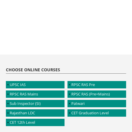
CHOOSE ONLINE COURSES
UPSC IAS
RPSC RAS Pre
RPSC RAS Mains
RPSC RAS (Pre+Mains)
Sub Inspector (SI)
Patwari
Rajasthan LDC
CET Graduation Level
CET 12th Level