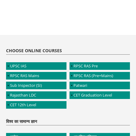
CHOOSE ONLINE COURSES
UPSC IAS
RPSC RAS Pre
RPSC RAS Mains
RPSC RAS (Pre+Mains)
Sub Inspector (SI)
Patwari
Rajasthan LDC
CET Graduation Level
CET 12th Level
विश्व का सामान्य ज्ञान