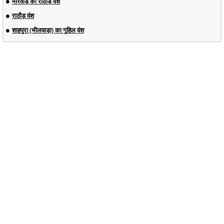
मारवाड़ का राठौड़ वंश
राठौड़ वंश
शाहपुरा (भीलवाड़ा) का गुहिल वंश