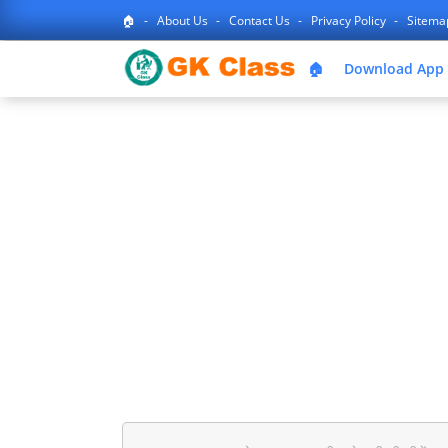
🏠
About Us
Contact Us
Privacy Policy
Sitem
🏠
Download App