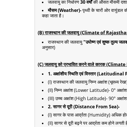
जलवायु का निर्धारण
30 वर्षों
की औसत मौसमी दशाओ
मौसम (Weather)-
पृथ्वी के चारों ओर वायुंडल 
कहा जाता है।
(B) राजस्थान की जलवायु (Climate of Rajastha
राजस्थान की जलवायु
"उपोष्ण एवं शुष्क तुल्य जलव
अनुसार)
(C) जलवायु को प्रभावित करने वाले कारक (Climat
1. अक्षांशीय स्थिति एवं विस्तार (Latitudi
(I) राजस्थान की जलवायु निम्न अक्षांश (भूमध्य रे
(II) निम्न अक्षांश (Lower Latitude)- 0
° अक्षांश
(III) उच्च अक्षांश (High Latitude)- 90
° अक्षांश
2. सागर से दूरी (Distance From Sea)-
(I) सागर के पास आर्द्रता (Humidity) अधिक हो
(II) सागर से दूरी बढ़ने पर आर्द्रता कम होने लगती 