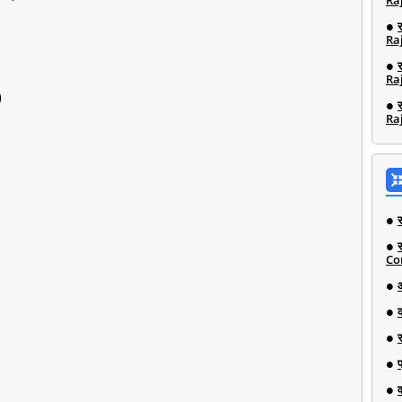
Ra
Ra
Ra
)
Ra
Co
व