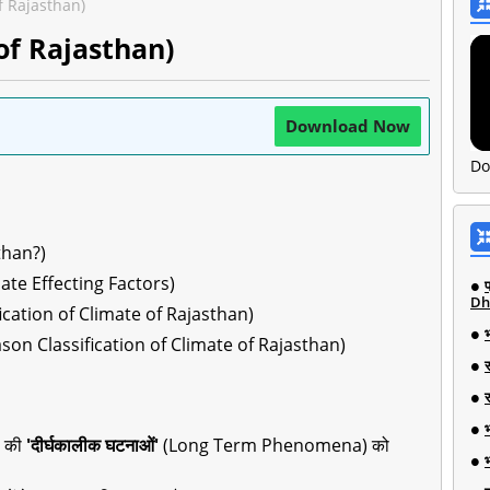
of Rajasthan)
 of Rajasthan)
Download Now
Do
sthan?)
imate Effecting Factors)
Dh
sification of Climate of Rajasthan)
Season Classification of Climate of Rajasthan)
डल की
'दीर्घकालीक घटनाओं'
(Long Term Phenomena) को