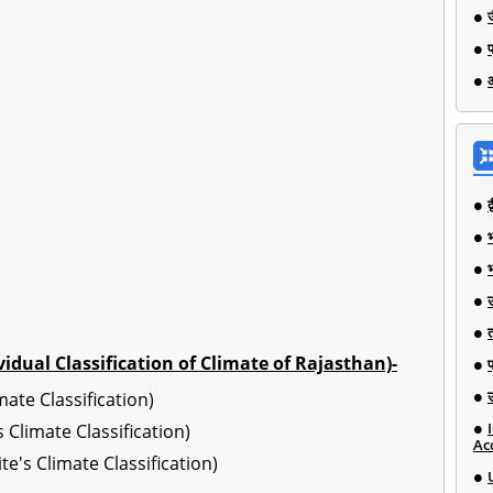
भ
(Individual Classification of Climate of Rajasthan)-
imate Classification)
a's Climate Classification)
Ac
aite's Climate Classification)