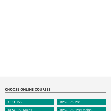
CHOOSE ONLINE COURSES
UPSC IAS
RPSC RAS Pre
RPSC RAS Mains
RPSC RAS (Pre+Mains)