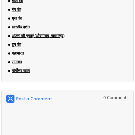
चोल वंश
चेर वंश
गुप्त वंश
भारतीय दर्शन
अजंता की गुफाएं (औरंगाबाद, महाराष्ट्र)
हूण वंश
महाभारत
रामायण
मौर्योत्तर काल
0 Comments
Post a Comment